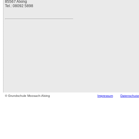
85567 Alxing
Tel.: 08092 5898
© Grundschule Moosach-Alxing
Impressum
Datenschutz