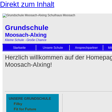
Direkt zum Inhalt
Grundschule
Moosach-Alxing
Kleine Schule - Große Chance
Startseite
Unsere Schule
Ansprechpartner
Mi
Herzlich willkommen auf der Homepa
Moosach-Alxing!
UNSERE GRUNDSCHULE
Filby
Fit for Future