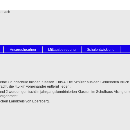
Ansprechpartner
Mittagsbetreuung
Schulentwicklung
 reine Grundschule mit den Klassen 1 bis 4. Die Schüler aus den Gemeinden Bruck
cht, die 4,5 km voneinander entfernt liegen.
nd 2 werden gemischt in jahrgangskombinierten Klassen im Schulhaus Alxing unterr
ergebracht.
lichen Landkreis von Ebersberg.