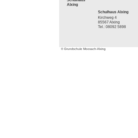
Schulhaus
Alxing
Schulhaus Alxing
Kirchweg 4
85567 Alxing
Tel.: 08092 5898
© Grundschule Moosach-Alxing