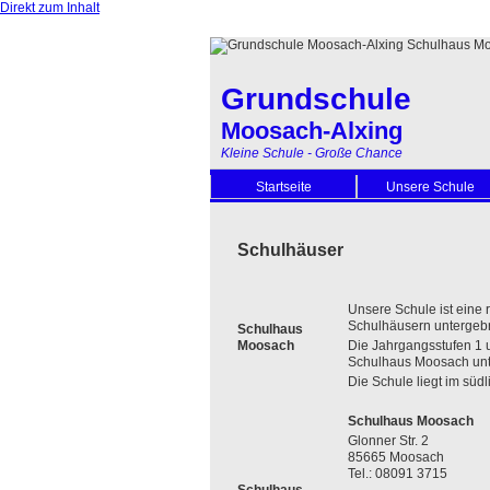
Direkt zum Inhalt
Grundschule
Moosach-Alxing
Kleine Schule - Große Chance
Startseite
Unsere Schule
Schulhäuser
Unsere Schule ist eine
Schulhäusern untergebra
Schulhaus
Moosach
Die Jahrgangsstufen 1 u
Schulhaus Moosach unt
Die Schule liegt im süd
Schulhaus Moosach
Glonner Str. 2
85665 Moosach
Tel.: 08091 3715